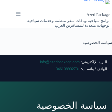
لتجاوز
لى
لمحتوى
Azeri Package
برامج سياحية وباقات سفر منظمة وخدمات سياحية
لوجهات متعددة للمسافرين العرب
سياسة الخصوصية
البريد الإلكتروني:
info@azeripackage.com
الهاتف / واتساب:
+34610890273
سياسة الخصوصية