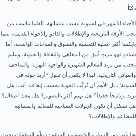
ذكيّاً
الأحياء الأشهر في لشبونة ليست متشابهة. ألفاما تناسب من
يحب الأزقة التاريخية والإطلالات والفادو والأجواء القديمة، بينما
بايكسا أكثر عملية للتمشية والتسوق والساحات الواسعة، أما
شيادو فهو مزيج أنيق من المقاهي والثقافة والحيوية، وبيليم
يجذب من يريد المعالم الشهيرة والواجهة النهرية والمتاحف
والمباني التاريخية. لهذا لا يكفي أن تقول “أريد جولة في
لشبونة”، بل الأهم أن تُرتَّب الجولة بحسب إيقاعك أنت: هل
تريد برنامجاً خفيفاً؟ هل تهتم أكثر بالتصوير؟ هل معك أطفال؟
هل تفضّل أن تكون الجولات الصباحية للمعالم والمسائية
للمطاعم والإطلالات؟
هنا يأتي دور السيارة الخاصة مع السائق: ننظّم التوقفات بحيث