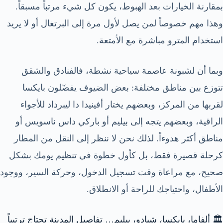
بمقارنة الخيارات بعد الهبوط، يكون كل شيء مرتباً مسبقاً.
وهذا مهم خصوصاً لمن يصل لأول مرة إلى البرتغال أو لا يريد
استخدام المترو مباشرة مع الأمتعة.
وبما أن لشبونة عاصمة سياحية نشطة، فالفنادق والشقق
تتوزع بين مناطق مختلفة: بعض الضيوف يفضّلون بايكسا
لقربها من المركز، وبعضهم يختار أفينيدا دا ليبرداد للأجواء
الراقية، وبعضهم يتجه إلى بيليم أو باركي داس ناسويس أو
مناطق أكثر هدوءاً. لذلك نحن لا ننظر إلى النقل من المطار
كرحلة قصيرة فقط، بل كأول خطوة في تنظيم يومك بشكل
صحيح، مع مراعاة وقت تسجيل الدخول، وحركة السير، ووجود
الأطفال، واحتياجك للراحة أو الانطلاق.
🏛️ ألفاما، بايكسا، شيادو، بيليم… تفاصيل المدينة تحتاج ترتيباً