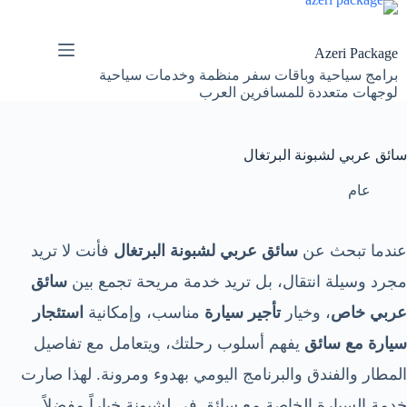
لتجاوز
لى
لمحتوى
Azeri Package
برامج سياحية وباقات سفر منظمة وخدمات سياحية
لوجهات متعددة للمسافرين العرب
سائق عربي لشبونة البرتغال
عام
عندما تبحث عن
سائق عربي لشبونة البرتغال
فأنت لا تريد
مجرد وسيلة انتقال، بل تريد خدمة مريحة تجمع بين
سائق
عربي خاص
، وخيار
تأجير سيارة
مناسب، وإمكانية
استئجار
سيارة مع سائق
يفهم أسلوب رحلتك، ويتعامل مع تفاصيل
المطار والفندق والبرنامج اليومي بهدوء ومرونة. لهذا صارت
خدمة السيارة الخاصة مع سائق في لشبونة خياراً مفضلاً