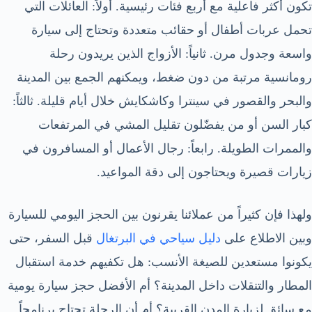
تكون أكثر فاعلية مع أربع فئات رئيسية. أولاً: العائلات التي
تحمل عربات أطفال أو حقائب متعددة وتحتاج إلى سيارة
واسعة وجدول مرن. ثانياً: الأزواج الذين يريدون رحلة
رومانسية مرتبة من دون ضغط، ويمكنهم الجمع بين المدينة
والبحر والقصور في سينترا وكاشكايش خلال أيام قليلة. ثالثاً:
كبار السن أو من يفضّلون تقليل المشي في المرتفعات
والممرات الطويلة. رابعاً: رجال الأعمال أو المسافرون في
زيارات قصيرة ويحتاجون إلى دقة المواعيد.
ولهذا فإن كثيراً من عملائنا يقرنون بين الحجز اليومي للسيارة
وبين الاطلاع على
دليل سياحي في البرتغال
قبل السفر، حتى
يكونوا مستعدين للصيغة الأنسب: هل تكفيهم خدمة استقبال
المطار والتنقلات داخل المدينة؟ أم الأفضل حجز سيارة يومية
مع سائق لزيارة المدن القريبة؟ أم أن الرحلة تحتاج برنامجاً