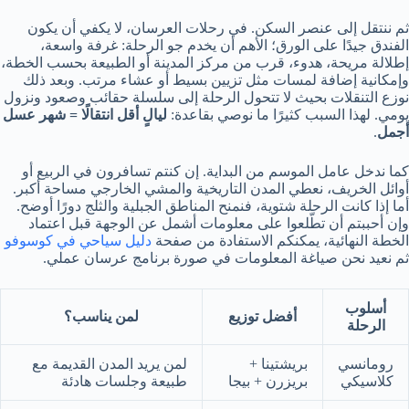
ثم ننتقل إلى عنصر السكن. في رحلات العرسان، لا يكفي أن يكون
الفندق جيدًا على الورق؛ الأهم أن يخدم جو الرحلة: غرفة واسعة،
إطلالة مريحة، هدوء، قرب من مركز المدينة أو الطبيعة بحسب الخطة،
وإمكانية إضافة لمسات مثل تزيين بسيط أو عشاء مرتب. وبعد ذلك
نوزع التنقلات بحيث لا تتحول الرحلة إلى سلسلة حقائب وصعود ونزول
يومي. لهذا السبب كثيرًا ما نوصي بقاعدة:
ليالٍ أقل انتقالًا = شهر عسل
أجمل
.
كما ندخل عامل الموسم من البداية. إن كنتم تسافرون في الربيع أو
أوائل الخريف، نعطي المدن التاريخية والمشي الخارجي مساحة أكبر.
أما إذا كانت الرحلة شتوية، فنمنح المناطق الجبلية والثلج دورًا أوضح.
وإن أحببتم أن تطّلعوا على معلومات أشمل عن الوجهة قبل اعتماد
الخطة النهائية، يمكنكم الاستفادة من صفحة
دليل سياحي في كوسوفو
ثم نعيد نحن صياغة المعلومات في صورة برنامج عرسان عملي.
أسلوب
أفضل توزيع
لمن يناسب؟
الرحلة
رومانسي
بريشتينا +
لمن يريد المدن القديمة مع
كلاسيكي
بريزرن + بيجا
طبيعة وجلسات هادئة