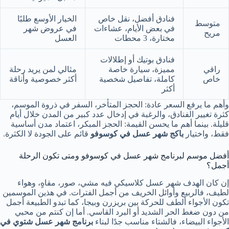
فنادق أفضل، نقل خاص
الخيار الأوسع طلبًا
متوسط
في بعض الأيام، عشاءات
في عروض شهر
مريح
مختارة، 3 محطات
العسل
فنادق بوتيك أو إطلالات
راقي
مميزة، سيارة خاصة
مثالي لمن يريد رحلة
خاص
كاملة، تفاصيل شخصية
أكثر خصوصية وأناقة
أكثر
وأهم ما يرفع السعر عادة: الحجز المتأخر، السفر في ذروة الموسم،
كثرة تغيير الفنادق، والرغبة في إدخال عدد كبير من المدن خلال أيام
قليلة. بينما أهم ما يحسن القيمة: الحجز المبكر، اعتماد مدن أساسية
فقط، واختيار
باكج شهر عسل في كوسوفو
قائم على الجودة لا الكثرة.
أفضل موسم لبرنامج شهر عسل في كوسوفو ومتى تكون الرحلة
أجمل؟
إن كان الهدف شهر عسل كلاسيكي فيه مشي، صور، مقاهٍ، وهواء
لطيف، فالربيع وأوائل الخريف من أجمل الفترات. في هذين الموسمين
تكون الأجواء ألطف للحركة بين بريزرن وبيجا، كما تبدو الطبيعة أجمل
من دون ضغط الحر الشديد أو البرد القاسي. أما إن كنتم من محبي
الأجواء البيضاء، فالشتاء مناسب جدًا لبناء
برنامج شهر عسل شتوي في