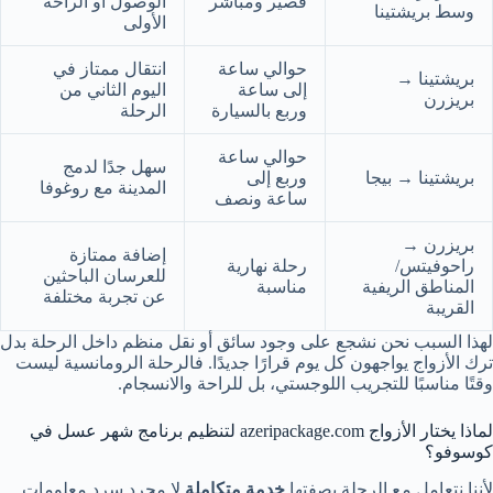
قصير ومباشر
الوصول أو الراحة
وسط بريشتينا
الأولى
حوالي ساعة
انتقال ممتاز في
بريشتينا →
إلى ساعة
اليوم الثاني من
بريزرن
وربع بالسيارة
الرحلة
حوالي ساعة
سهل جدًا لدمج
بريشتينا → بيجا
وربع إلى
المدينة مع روغوفا
ساعة ونصف
بريزرن →
إضافة ممتازة
راحوفيتس/
رحلة نهارية
للعرسان الباحثين
المناطق الريفية
مناسبة
عن تجربة مختلفة
القريبة
لهذا السبب نحن نشجع على وجود سائق أو نقل منظم داخل الرحلة بدل
ترك الأزواج يواجهون كل يوم قرارًا جديدًا. فالرحلة الرومانسية ليست
وقتًا مناسبًا للتجريب اللوجستي، بل للراحة والانسجام.
لماذا يختار الأزواج azeripackage.com لتنظيم برنامج شهر عسل في
كوسوفو؟
لأننا نتعامل مع الرحلة بصفتها
خدمة متكاملة
لا مجرد سرد معلومات.