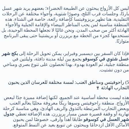
ليس كل الأزواج يبحثون عن الطبيعة الخضراء؛ بعضهم يريد شهر عسل
باردًا، وجلسات قرب الثلج، وصورًا شتوية، وأجواء مختلفة عن الرحلات
التقليدية. هنا تظهر بريزوفيتسا كإضافة رائعة، خاصة في الشتاء. هذه
المنطقة مناسبة لمن يحب المناظر البيضاء والإقامة الجبلية والأجواء
الهادئة أكثر من صخب المدن. ونحن غالبًا لا نجعلها المحطة الوحيدة، بل
نستخدمها كجزء من الخطة مع بريزرن أو بريشتينا حتى يبقى البرنامج
متوازنًا.
فإذا كان السفر بين ديسمبر وفبراير، يمكن تحويل الرحلة إلى
بكج شهر
عسل شتوي في كوسوفو
يجمع بين ليلة مدينة دافئة، وليلتين في
منطقة جبلية، ثم العودة بهدوء. بهذا تحصلون على تنوع بصري ومناخي
من دون تشتيت.
5) راحوفيتس ومناطق العنب: لمسة مختلفة للعرسان الذين يحبون
التجارب الهادئة 🍷
هذه ليست محطة أساسية عند الجميع، لكنها إضافة مميزة جدًا لبعض
الأزواج. منطقة راحوفيتس وسوها ريكا معروفة محليًا بعالم العنب
وبعض التجارب المرتبطة بالتذوق والريف الهادئ، وهي مناسبة كرحلة
نهارية أو وقفة قصيرة ضمن مسار بريزرن. هذه الإضافة تعطي
جدول
شهر العسل في كوسوفو
طابعًا أهدأ وأرقى، خصوصًا لمن يحبون
الأماكن الأقل ازدحامًا ويبحثون عن تنويع بعيد عن النمط المتوقع.