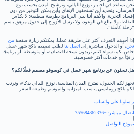
نحن نساعد في اختيار توزيع الليالي، وترشيح المدن بحسب نوع
العرسان، وتحديد أين تستحقون الإنفاق وأين يمكن التوفير من دون
إفساد التجربة. والأهم أننا نبني البرنامج بطريقة منطقية: لا نكدّس
النقاط، ولا نبالغ في الوعود، ولا نرسل الأزواج إلى جدول مرهق باسم
“رحلة كاملة”.
إذا أحببتم التعرف أكثر على طريقة عملنا، يمكنكم زيارة صفحة
من
نحن
، أو الدخول مباشرة إلى
اتصل بنا
لطلب تصميم باكج شهر عسل
خاص بكم، سواء كنتم تريدون نسخة اقتصادية، أو متوسطة، أو برنامجًا
راقيًا مع خدمات أكثر خصوصية.
هل تبحثون عن برنامج شهر عسل في كوسوفو مصمم فعلًا لكم؟
نجهز لكم الجدول، نقترح المدن المناسبة، نوزع الليالي بذكاء، ونرتب
لكم باكج رومانسي يناسب الميزانية والموسم وطبيعة السفر.
راسلونا على واتساب
|
اتصال مباشر: +355684862336
|
نموذج التواصل