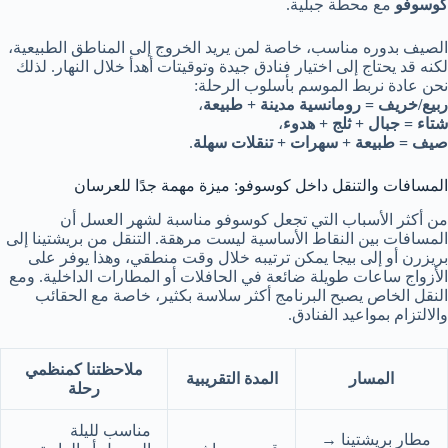
كوسوفو
مع محطة جبلية.
الصيف بدوره مناسب، خاصة لمن يريد الخروج إلى المناطق الطبيعية،
لكنه قد يحتاج إلى اختيار فنادق جيدة وتوقيتات أهدأ خلال النهار. لذلك
نحن عادة نربط الموسم بأسلوب الرحلة:
ربيع/خريف = رومانسية مدينة + طبيعة
،
شتاء = جبال + ثلج + هدوء
،
صيف = طبيعة + سهرات + تنقلات سهلة
.
المسافات والتنقل داخل كوسوفو: ميزة مهمة جدًا للعرسان
من أكثر الأسباب التي تجعل كوسوفو مناسبة لشهر العسل أن
المسافات بين النقاط الأساسية ليست مرهقة. التنقل من بريشتينا إلى
بريزرن أو إلى بيجا يمكن ترتيبه خلال وقت منطقي، وهذا يوفر على
الأزواج ساعات طويلة ضائعة في الحافلات أو المطارات الداخلية. ومع
النقل الخاص يصبح البرنامج أكثر سلاسة بكثير، خاصة مع الحقائب
والالتزام بمواعيد الفنادق.
ملاحظتنا كمنظمي
المسار
المدة التقريبية
رحلة
مناسب لليلة
مطار بريشتينا →