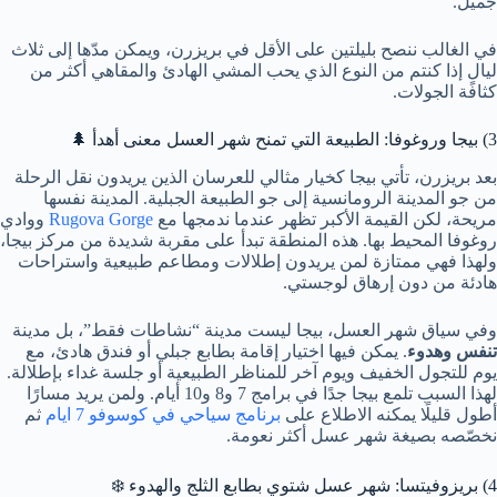
جميل.
في الغالب ننصح بليلتين على الأقل في بريزرن، ويمكن مدّها إلى ثلاث
ليالٍ إذا كنتم من النوع الذي يحب المشي الهادئ والمقاهي أكثر من
كثافة الجولات.
3) بيجا وروغوفا: الطبيعة التي تمنح شهر العسل معنى أهدأ 🌲
بعد بريزرن، تأتي بيجا كخيار مثالي للعرسان الذين يريدون نقل الرحلة
من جو المدينة الرومانسية إلى جو الطبيعة الجبلية. المدينة نفسها
مريحة، لكن القيمة الأكبر تظهر عندما ندمجها مع
Rugova Gorge
ووادي
روغوفا المحيط بها. هذه المنطقة تبدأ على مقربة شديدة من مركز بيجا،
ولهذا فهي ممتازة لمن يريدون إطلالات ومطاعم طبيعية واستراحات
هادئة من دون إرهاق لوجستي.
وفي سياق شهر العسل، بيجا ليست مدينة “نشاطات فقط”، بل مدينة
تنفس وهدوء
. يمكن فيها اختيار إقامة بطابع جبلي أو فندق هادئ، مع
يوم للتجول الخفيف ويوم آخر للمناظر الطبيعية أو جلسة غداء بإطلالة.
لهذا السبب تلمع بيجا جدًا في برامج 7 و8 و10 أيام. ولمن يريد مسارًا
أطول قليلًا يمكنه الاطلاع على
برنامج سياحي في كوسوفو 7 ايام
ثم
نخصّصه بصيغة شهر عسل أكثر نعومة.
4) بريزوفيتسا: شهر عسل شتوي بطابع الثلج والهدوء ❄️