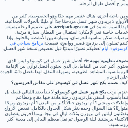
ومزاج أفضل طوال الرحلة.
ومن ناحية أخرى، هناك عنصر مهم جدًا وهو الخصوصية. كثير من
الأزواج لا يريدون شهر عسل مزدحمًا جدًا أو مليئًا بالجولات الجماعية.
لهذا السبب نعتمد في
azeripackage.com
على تصميم الرحلة بصيغة
خدمات خاصة قدر الإمكان: استقبال من المطار، سيارة مرتبة،
توصيات سكن مناسبة للعرسان، وموازنة بين الأنشطة والخلوة. وإذا
كنتم تميلون إلى برنامج قصير وواضح، فصفحة
برنامج سياحي في
كوسوفو 5 ايام
تعطيكم تصورًا مبدئيًا قبل تخصيص نسخة شهر العسل.
نصيحة تنظيمية مهمة ✨:
أفضل شهر عسل في كوسوفو ليس الذي
يحتوي أكبر عدد من النقاط، بل الذي يحتوي أفضل توازن بين الإقامة
الرومانسية، المشاهد الطبيعية، وسهولة التنقل. لهذا نفضل دائمًا الجودة
على الزحام.
كيف نصمم بكج شهر عسل في كوسوفو على مقاس العروسين؟
عندما نرتب
بكج شهر عسل في كوسوفو
لا نبدأ بعدد الليالي فقط، بل
نبدأ بأسلوب السفر. هل تريدون رحلة هادئة فيها مقاهٍ ومطاعم
وإطلالات ومشي؟ أم تريدون جبالًا أكثر من المدن؟ أم تريدون مزيجًا
متوازنًا؟ هذا السؤال وحده يغيّر شكل الجدول بالكامل. فبعض الأزواج
يفضّلون ليلتين في بريزرن وثلاث ليالٍ في بيجا، بينما آخرون يفضلون
الاكتفاء ببريشتينا ليلة الوصول ثم نقل معظم الليالي إلى مدينة أكثر
رومانسية.