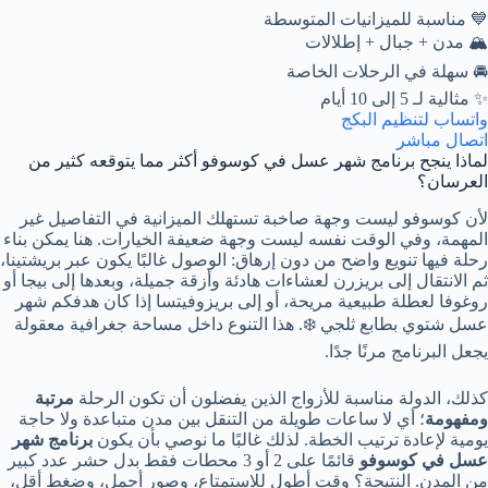
💙 مناسبة للميزانيات المتوسطة
🏔️ مدن + جبال + إطلالات
🚘 سهلة في الرحلات الخاصة
✨ مثالية لـ 5 إلى 10 أيام
واتساب لتنظيم البكج
اتصال مباشر
لماذا ينجح برنامج شهر عسل في كوسوفو أكثر مما يتوقعه كثير من
العرسان؟
لأن كوسوفو ليست وجهة صاخبة تستهلك الميزانية في التفاصيل غير
المهمة، وفي الوقت نفسه ليست وجهة ضعيفة الخيارات. هنا يمكن بناء
رحلة فيها تنويع واضح من دون إرهاق: الوصول غالبًا يكون عبر بريشتينا،
ثم الانتقال إلى بريزرن لعشاءات هادئة وأزقة جميلة، وبعدها إلى بيجا أو
روغوفا لعطلة طبيعية مريحة، أو إلى بريزوفيتسا إذا كان هدفكم شهر
عسل شتوي بطابع ثلجي ❄️. هذا التنوع داخل مساحة جغرافية معقولة
يجعل البرنامج مرنًا جدًا.
كذلك، الدولة مناسبة للأزواج الذين يفضلون أن تكون الرحلة
مرتبة
ومفهومة
؛ أي لا ساعات طويلة من التنقل بين مدن متباعدة ولا حاجة
يومية لإعادة ترتيب الخطة. لذلك غالبًا ما نوصي بأن يكون
برنامج شهر
عسل في كوسوفو
قائمًا على 2 أو 3 محطات فقط بدل حشر عدد كبير
من المدن. النتيجة؟ وقت أطول للاستمتاع، وصور أجمل، وضغط أقل،