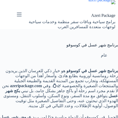
لتجاوز
لى
لمحتوى
Azeri Package
برامج سياحية وباقات سفر منظمة وخدمات سياحية
لوجهات متعددة للمسافرين العرب
برنامج شهر عسل في كوسوفو
عام
برنامج شهر عسل في كوسوفو
هو خيار ذكي للعرسان الذين يريدون
رحلة رومانسية أوروبية بطابع هادئ، وأسعار أهدأ من الوجهات
المستهلكة، وتجارب تجمع بين المدينة القديمة والطبيعة الجبلية
والمنتجعات الصغيرة والخصوصية 🌿💍. وفي
azeripackage.com
نحن
لا نقدم مجرد اسم رحلة أو باكج جاهز بشكل جامد، بل نبني
بكج شهر
عسل
يتوافق مع مدة السفر، ونوع السكن، وأسلوب التنقل، ومستوى
الهدوء الذي تبحثون عنه، وحتى التفاصيل الصغيرة مثل توقيت
الوصول، أولوية الإطلالات، وعدد الليالي في كل مدينة.
الجميل في كوسوفو أن الدولة مناسبة جدًا لمن يريد
عروض شهر عسل