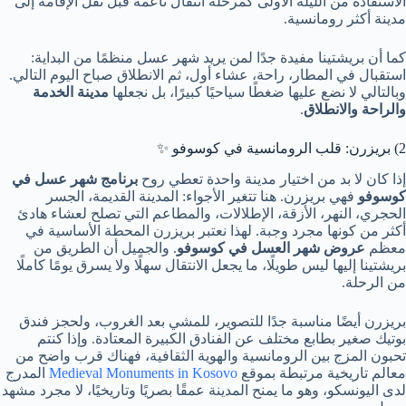
الاستفادة من الليلة الأولى كمرحلة انتقال ناعمة قبل نقل الإقامة إلى
مدينة أكثر رومانسية.
كما أن بريشتينا مفيدة جدًا لمن يريد شهر عسل منظمًا من البداية:
استقبال في المطار، راحة، عشاء أول، ثم الانطلاق صباح اليوم التالي.
وبالتالي لا نضع عليها ضغطًا سياحيًا كبيرًا، بل نجعلها
مدينة الخدمة
والراحة والانطلاق
.
2) بريزرن: قلب الرومانسية في كوسوفو ✨
إذا كان لا بد من اختيار مدينة واحدة تعطي روح
برنامج شهر عسل في
كوسوفو
فهي بريزرن. هنا تتغير الأجواء: المدينة القديمة، الجسر
الحجري، النهر، الأزقة، الإطلالات، والمطاعم التي تصلح لعشاء هادئ
أكثر من كونها مجرد وجبة. لهذا نعتبر بريزرن المحطة الأساسية في
معظم
عروض شهر العسل في كوسوفو
. والجميل أن الطريق من
بريشتينا إليها ليس طويلًا، ما يجعل الانتقال سهلًا ولا يسرق يومًا كاملًا
من الرحلة.
بريزرن أيضًا مناسبة جدًا للتصوير، للمشي بعد الغروب، ولحجز فندق
بوتيك صغير بطابع مختلف عن الفنادق الكبيرة المعتادة. وإذا كنتم
تحبون المزج بين الرومانسية والهوية الثقافية، فهناك قرب واضح من
معالم تاريخية مرتبطة بموقع
Medieval Monuments in Kosovo
المدرج
لدى اليونسكو، وهو ما يمنح المدينة عمقًا بصريًا وتاريخيًا، لا مجرد مشهد