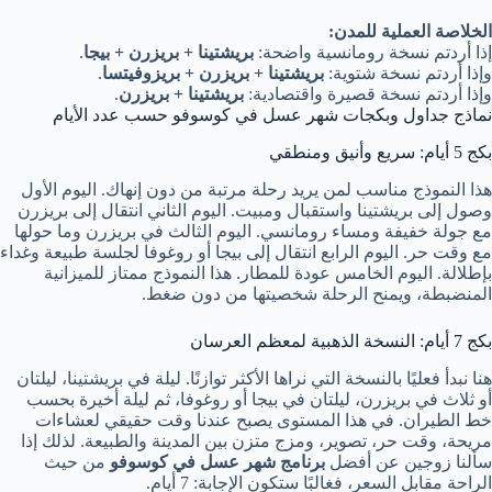
الخلاصة العملية للمدن:
إذا أردتم نسخة رومانسية واضحة:
بريشتينا + بريزرن + بيجا
.
وإذا أردتم نسخة شتوية:
بريشتينا + بريزرن + بريزوفيتسا
.
وإذا أردتم نسخة قصيرة واقتصادية:
بريشتينا + بريزرن
.
نماذج جداول وبكجات شهر عسل في كوسوفو حسب عدد الأيام
بكج 5 أيام: سريع وأنيق ومنطقي
هذا النموذج مناسب لمن يريد رحلة مرتبة من دون إنهاك. اليوم الأول
وصول إلى بريشتينا واستقبال ومبيت. اليوم الثاني انتقال إلى بريزرن
مع جولة خفيفة ومساء رومانسي. اليوم الثالث في بريزرن وما حولها
مع وقت حر. اليوم الرابع انتقال إلى بيجا أو روغوفا لجلسة طبيعة وغداء
بإطلالة. اليوم الخامس عودة للمطار. هذا النموذج ممتاز للميزانية
المنضبطة، ويمنح الرحلة شخصيتها من دون ضغط.
بكج 7 أيام: النسخة الذهبية لمعظم العرسان
هنا نبدأ فعليًا بالنسخة التي نراها الأكثر توازنًا. ليلة في بريشتينا، ليلتان
أو ثلاث في بريزرن، ليلتان في بيجا أو روغوفا، ثم ليلة أخيرة بحسب
خط الطيران. في هذا المستوى يصبح عندنا وقت حقيقي لعشاءات
مريحة، وقت حر، تصوير، ومزج متزن بين المدينة والطبيعة. لذلك إذا
سألنا زوجين عن أفضل
برنامج شهر عسل في كوسوفو
من حيث
الراحة مقابل السعر، فغالبًا ستكون الإجابة: 7 أيام.