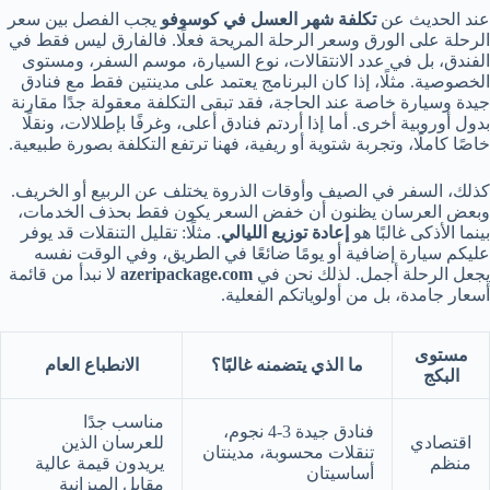
عند الحديث عن
تكلفة شهر العسل في كوسوفو
يجب الفصل بين سعر
الرحلة على الورق وسعر الرحلة المريحة فعلًا. فالفارق ليس فقط في
الفندق، بل في عدد الانتقالات، نوع السيارة، موسم السفر، ومستوى
الخصوصية. مثلًا، إذا كان البرنامج يعتمد على مدينتين فقط مع فنادق
جيدة وسيارة خاصة عند الحاجة، فقد تبقى التكلفة معقولة جدًا مقارنة
بدول أوروبية أخرى. أما إذا أردتم فنادق أعلى، وغرفًا بإطلالات، ونقلًا
خاصًا كاملًا، وتجربة شتوية أو ريفية، فهنا ترتفع التكلفة بصورة طبيعية.
كذلك، السفر في الصيف وأوقات الذروة يختلف عن الربيع أو الخريف.
وبعض العرسان يظنون أن خفض السعر يكون فقط بحذف الخدمات،
بينما الأذكى غالبًا هو
إعادة توزيع الليالي
. مثلًا: تقليل التنقلات قد يوفر
عليكم سيارة إضافية أو يومًا ضائعًا في الطريق، وفي الوقت نفسه
يجعل الرحلة أجمل. لذلك نحن في
azeripackage.com
لا نبدأ من قائمة
أسعار جامدة، بل من أولوياتكم الفعلية.
مستوى
ما الذي يتضمنه غالبًا؟
الانطباع العام
البكج
مناسب جدًا
فنادق جيدة 3-4 نجوم،
اقتصادي
للعرسان الذين
تنقلات محسوبة، مدينتان
منظم
يريدون قيمة عالية
أساسيتان
مقابل الميزانية