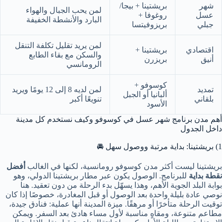
شهر
بريشتينا + بيجا/
لمن يحب الجبال والهواء
عسل
روغوفا +
البارد والأنشطة الخفيفة
جبلي
بريزوفيتسا
لمن يريد تقليل تكلفة التنقل
اقتصادي
بريشتينا +
والسكن مع بقاء الطابع
أنيق
بريزرن
الرومانسي
كوسوفو +
تمديد
لمن لديه 8 إلى 12 يومًا ويريد
ألبانيا أو الجبل
بلقاني
تنويعًا أكبر
الأسود
أهم مدن برنامج شهر عسل في كوسوفو وكيف نستخدم كل مدينة
داخل الجدول
1) بريشتينا: بداية مرتبة ووصول سهل 🚘
بريشتينا ليست أكثر مدن كوسوفو رومانسية، لكنها في الغالب
أفضل
نقطة بداية
للبرنامج. الوصول يكون عبر مطار بريشتينا الدولي، وهو
بوابة البلد الجوية الأهم، وهذا يسهّل بدء الرحلة من دون تعقيد. هنا
نوصي عادة بليلة واحدة بعد الوصول أو قبل المغادرة، خصوصًا إذا كان
توقيت الرحلة متأخرًا أو مرهقًا. ميزة المدينة أنها عملية: فنادق جيدة،
مطاعم متنوعة، ومقاهٍ مناسبة لأول مساء هادئ بعد السفر. ويمكن