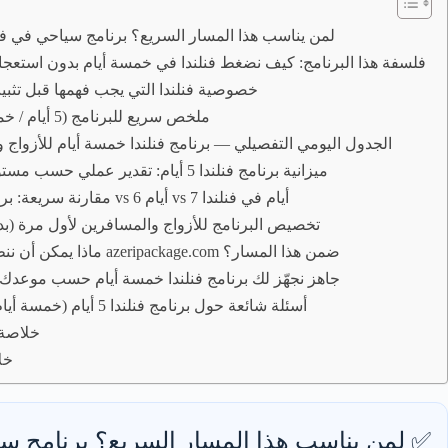
✅ لمن يناسب هذا المسار السريع؟ برنامج سياحي في فنلندا 5
🎯 فلسفة هذا البرنامج: كيف نضغط فنلندا في خمسة أيام بدون استع
🧭 خصوصية فنلندا التي يجب فهمها قبل تثب
🗺️ ملخص سريع للبرنامج (5 أيام / خمسة أيام)
📅 الجدول اليومي التفصيلي — برنامج فنلندا خمسة أيام للأزواج و
💰 ميزانية برنامج فنلندا 5 أيام: تقدير عملي حسب مستوى الرحلة
⚖️ مقارنة سريعة: برنامج 5 أيام vs 6 أيام vs 7 أيام في فنلندا
💑 تخصيص البرنامج للأزواج والمسافرين لأول مرة (بد
🧳 ماذا يمكن أن ننظّم لك في azeripackage.com ضمن هذا المسار؟
📞 جاهز نجهّز لك برنامج فنلندا خمسة أيام حسب موعدك
❓FAQ — أسئلة شائعة حول برنامج فنلندا 5 أيام (خمسة أيام)
📝 خلاص
خل
✅ لمن يناسب هذا المسار السريع؟ برنامج سياحي ف