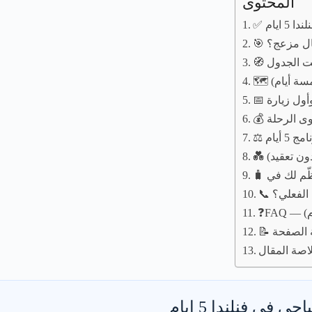
المحتوى
 ايام
جال مزعج؟
يت الجدول
أول زيارة
ون تعقيد)
 الفعلي؟
ة الصفحة
اصة المقال
ي فنلندا 5 ايام