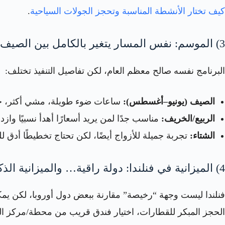
كيف تختار الأنشطة المناسبة وتحجز الجولات السياحية
.
3) الموسم: نفس المسار يتغير بالكامل بين الصيف والشتاء 🍃❄️
البرنامج نفسه صالح معظم العام، لكن تفاصيل التنفيذ تختلف:
الصيف (يونيو–أغسطس):
ساعات ضوء طويلة، مشي أكثر، جز
الربيع/الخريف:
مناسب جدًا لمن يريد أسعارًا أهدأ نسبيًا وا
الشتاء:
تجربة جميلة للأزواج أيضًا، لكن تحتاج تخطيطًا أدق ل
4) الميزانية في فنلندا: دولة راقية… والميزانية الذكية تصنع الفرق 💶
فنلندا ليست وجهة “رخيصة” مقارنة ببعض دول أوروبا، لكن يمكن 
الحجز المبكر للقطارات، اختيار فندق قريب من محطة/مركز الم