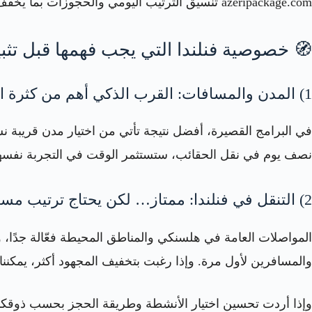
azeripackage.com تنسيق الترتيب اليومي والحجوزات بما يخفف عليك القرارات المتكررة أثناء السفر.
🧭 خصوصية فنلندا التي يجب فهمها قبل تثب
1) المدن والمسافات: القرب الذكي أهم من كثرة الأسماء
في البرامج القصيرة، أفضل نتيجة تأتي من اختيار مدن قريبة ن
نصف يوم في نقل الحقائب، ستستثمر الوقت في التجربة نفسها
2) التنقل في فنلندا: ممتاز… لكن يحتاج ترتيب مسبق بسيط
المواصلات العامة في هلسنكي والمناطق المحيطة فعّالة جدًا، و
والمسافرين لأول مرة. وإذا رغبت بتخفيف المجهود أكثر، يمكننا
وإذا أردت تحسين اختيار الأنشطة وطريقة الحجز بحسب ذوقكما 