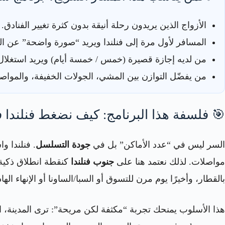
الأزواج الذين يريدون رحلة أنيقة بدون كثرة تغيير الفنادق.
المسافر لأول مرة إلى فنلندا ويريد “صورة واضحة” عن الع
من لديه إجازة قصيرة (خمس / خمسة أيام) ويريد استغلال 
من يفضّل التوازن بين المشي، الجولات الخفيفة، والمواصل
🎯 فلسفة هذا البرنامج: كيف نضغط فنلندا
السر ليس في “عدد الأماكن” بل في
جودة التسلسل
. فنلندا و
مواصلات. لذلك نعتمد هنا على
جنوب فنلندا
كنقطة انطلاق ذكية:
بالقطار، وأخيرًا يوم مرن للتسوق أو السبا/الساونا أو الإنهاء الها
هذا الأسلوب يمنحك تجربة “مكثفة لكن مريحة”: ترى المدينة، الب