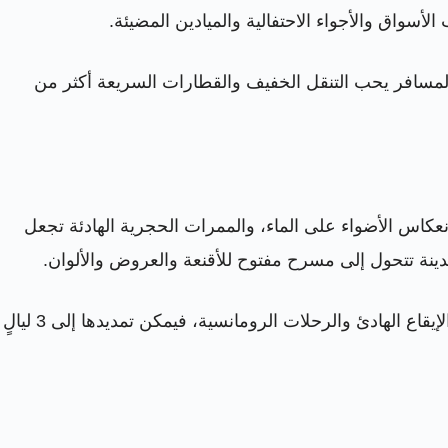
لأسواق والأجواء الاحتفالية والميادين المضيئة.
ان المسافر يحب التنقل الخفيف والقطارات السريعة أكثر من
انعكاس الأضواء على الماء، والممرات الحجرية الهادئة تجعل
مدينة تتحول إلى مسرح مفتوح للأقنعة والعروض والألوان.
ولأن البندقية صغيرة نسبيًا مقارنة بمدن أخرى، فإن ليلتين غالبًا تكفيان إذا كان البرنامج يشمل مدنًا متعددة. أما إذا كنت تفضّل الإيقاع الهادئ والرحلات الرومانسية، فيمكن تمديدها إلى 3 ليالٍ