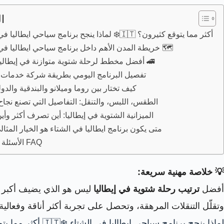
ا
لماذا ينجح برنامج سياحي ايطاليا في الشتاء ❄️🇮🇹 أكثر مما يتوقع كثيرون؟
خريطة المدن الأهم داخل برنامج سياحي ايطاليا في الشتاء 🗺️
أفضل مخطط لرحلة شتوية متوازنة في إيطاليا: 8 أيام 🚄
تفصيل البرنامج اليومي بطريقة شركة خدمات 
كيف تختار بين روما وميلانو والبندقية والد
الطقس، اللبس، والتنقل: التفاصيل التي تصنع نجاح
الميزانية الشتوية في إيطاليا: أين تصرف أكثر وأين
متى يكون برنامج ايطاليا في الشتاء هو الخيار المثالي
الأسئلة الشائعة FAQ
💡 خلاصة مهنية سريعة:
أفضل
ترتيب رحلة شتوية في إيطاليا
ليس هو الذي يضيف أكبر عدد
وتقلّل التنقلات المرهقة، وتحصل على تجربة أكثر أناقة وفعالية.
لماذا ينجح برنامج سياحي ايطاليا في الشتاء ❄️🇮🇹 أكثر مما يتوقع كثيرون؟