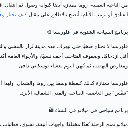
من الناحية العملية، روما ممتازة أيضًا كبوابة وصول ثم انتقال.
الفنادق أو ترتيب الأيام، أنصح بالاطلاع على مقال
كيف تختار وج
برنامج السياحة الشتوية في فلورنسا 🎨
فلورنسا لا تحتاج صخبًا حتى تبهرك. هذه مدينة تُزار بالمشي والتأ
أقل ازدحامًا، وصفوف المتاحف أخف نسبيًا، والأجواء العامة أكثر 
ومعارض النهضة، ثم تُنهي اليوم بعشاء توسكاني دافئ.
فلورنسا ممتازة كذلك كنقطة وسط بين روما والشمال، ولهذا أفضّل
“تنفّس” بين العاصمة الصاخبة والمدن الشمالية الأبرد.
برنامج سياحي في ميلانو في الشتاء 🛍️
ميلانو تمنح الرحلة بُعدًا مختلفًا: واجهات أنيقة، تسوق، فع