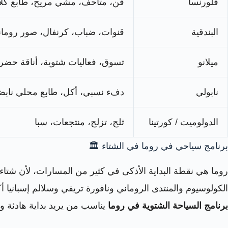
فلورنسا
فن، متاحف، مشي مريح، طابع كل
البندقية
قنوات، ضباب، كرنفال، صور روما
ميلانو
تسوق، فعاليات شتوية، أناقة حضر
نابولي
دفء نسبي، أكل، طابع محلي ناب
الدولوميت / كورتينا
ثلج، تزلج، منتجعات، سبا
برنامج سياحي في روما في الشتاء 🏛️
روما هي نقطة البداية الأذكى في كثير من المسارات، لأن شتا
الكولوسيوم والمنتدى الروماني ونافورة تريفي وسلالم إسبانيا أك
برنامج السياحة الشتوية في روما
يناسب من يريد بداية هادئة و